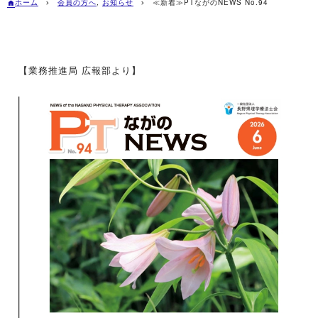
ホーム
会員の方へ
,
お知らせ
≪新着≫PTながのNEWS No.94
【業務推進局 広報部より】