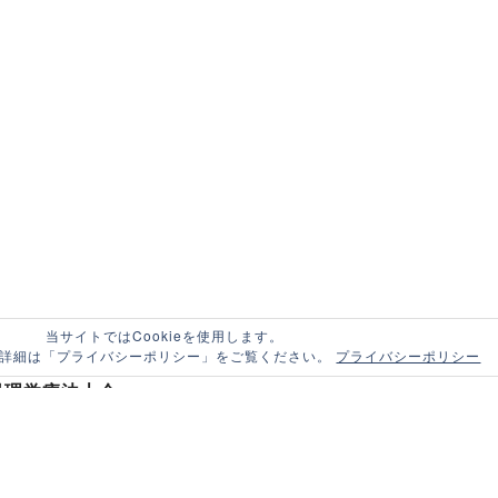
当サイトではCookieを使用します。
する詳細は「プライバシーポリシー」をご覧ください。
プライバシーポリシー
県理学療法士会
野県長野市南県町685-2 長野県食糧会館5階
40
FAX.026-234-3550