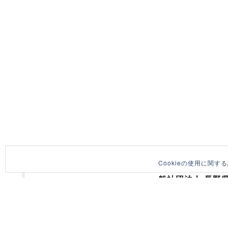
Cookieの使用に関
一般社団法人 長野
〒380-0836 長
026-234-35