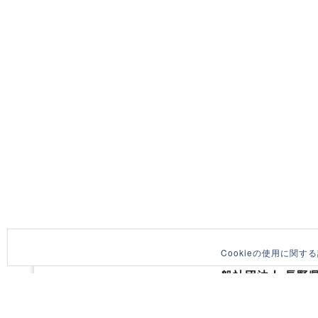
Cookieの使用に関
一般社団法人 長野
〒380-0836 長