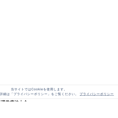
当サイトではCookieを使用します。
する詳細は「プライバシーポリシー」をご覧ください。
プライバシーポリシー
県理学療法士会
野県長野市南県町685-2 長野県食糧会館5階