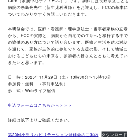
Care（家族中心ケア：FCC）』です。講師には長野県立こども
病院の糸島亮先生（新生児科医師）をお迎えし、FCCの基本に
ついてわかりやすくお話しいただきます。
本研修会では、医師・看護師・理学療法士・当事者家族の立場
から、FCCの実際と、病院から自宅での生活へと移行する中で
の協働のあり方について語り合います。医療と生活を結ぶ対話
を通じて、家族が主体的に参加できる支援の形、そして地域に
おけるこどもたちの未来を、参加者の皆さんとともに考えてい
きたいと思います。
日 時：2025年11月29日（土）13時30分〜15時10分
参加費：無料 （事前申込制）
形 式：Webライブ配信
申込フォームはこちらから＞＞＞
詳細は以下よりご確認ください。
第20回小児リハビリテーション研修会のご案内
ダウンロード