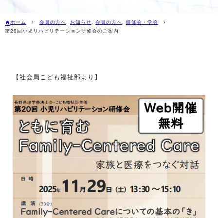
ホーム
会員の方へ
,
お知らせ
,
会員の方へ
,
研修会・学会
第20回小児リハビリテーション研修会のご案内
【社会局こども福祉部より】