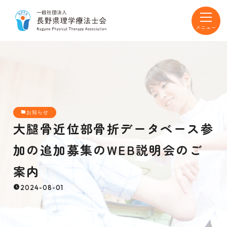
toggle
navigat
お知らせ
大腿骨近位部骨折データベース参
加の追加募集のWEB説明会のご
案内
2024-08-01